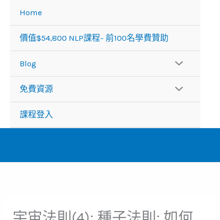
跳
Home
至
主
價值$54,800 NLP課程- 前100名學費贊助
要
內
Blog
容
免費資源
課程登入
宇宙法則(4): 種子法則: 如何