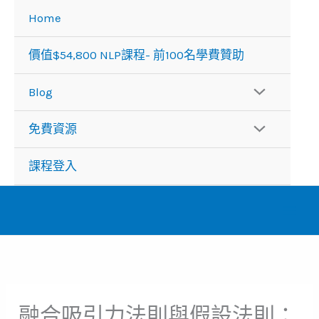
跳
Home
至
主
價值$54,800 NLP課程- 前100名學費贊助
要
內
Blog
容
免費資源
課程登入
融合吸引力法則與假設法則：