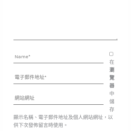
輸
入
內
容...
Name*
在
瀏
電
覽
子
器
郵
中
網
件
儲
站
地
存
網
址
顯示名稱、電子郵件地址及個人網站網址，以
址
*
供下次發佈留言時使用。